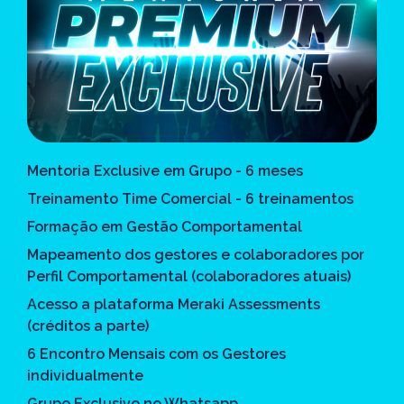
Mentoria Exclusive em Grupo - 6 meses
Treinamento Time Comercial - 6 treinamentos
Formação em Gestão Comportamental
Mapeamento dos gestores e colaboradores por
Perfil Comportamental (colaboradores atuais)
Acesso a plataforma Meraki Assessments
(créditos a parte)
6 Encontro Mensais com os Gestores
individualmente
Grupo Exclusivo no Whatsapp